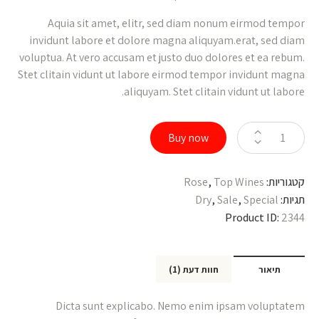
Aquia sit amet, elitr, sed diam nonum eirmod tempor
invidunt labore et dolore magna aliquyam.erat, sed diam
voluptua. At vero accusam et justo duo dolores et ea rebum.
Stet clitain vidunt ut labore eirmod tempor invidunt magna
aliquyam. Stet clitain vidunt ut labore.
Buy now
קטגוריות:
Top Wines
,
Rose
תגיות:
Special
,
Sale
,
Dry
Product ID:
2344
תיאור
חוות דעת (1)
Dicta sunt explicabo. Nemo enim ipsam voluptatem