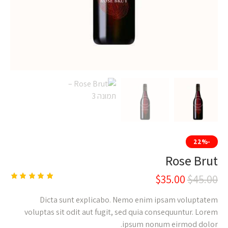
-22%
Rose Brut
$
35.00
$
45.00
1
מדורג
5.00
מתוך 5 מבוסס
Dicta sunt explicabo. Nemo enim ipsam voluptatem
על
דירוגים של
לקוחות
voluptas sit odit aut fugit, sed quia consequuntur. Lorem
ipsum nonum eirmod dolor.